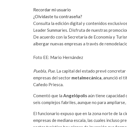
Recordar mi usuario
¿Olvidaste tu contraseña?
Consulta la edición digital y contenidos exclusivos
Leader Summaries. Disfruta de nuestras promocio
De acuerdo con la Secretaría de Economía y Turism
albergar nuevas empresas a través de remodelaci
Foto EE: Mario Hernández
Puebla, Pue
. La capital del estado prevé concreta
empresas del sector
metalmecánica
, anunció el t
Cañedo Priesca.
Comentó que la
Angelópolis
aún tiene capacidad d
seis complejos fabriles, aunque no para ampliarse
El funcionario expuso que en la zona norte de la c
empresas de mediana escala, las cuales incluso pre
sector turístico hay planes de inversión que forma