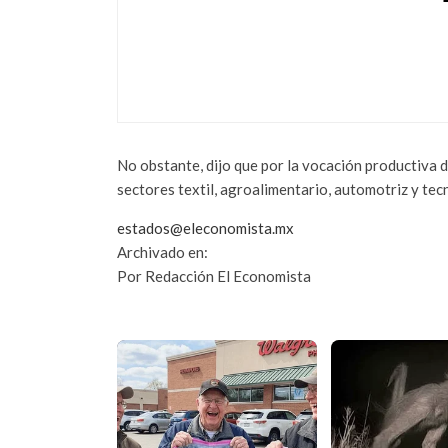
CHEVROLET ONIX
UNA OPCIÓN DE
DE SEGURIDAD –
junio 26, 2022
No obstante, dijo que por la vocación productiva d
sectores textil, agroalimentario, automotriz y tec
estados@eleconomista.mx
Archivado en:
Por Redacción El Economista