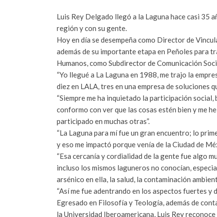
Luis Rey Delgado llegó a la Laguna hace casi 35 añ
región y con su gente.
Hoy en día se desempeña como Director de Vincula
además de su importante etapa en Peñoles para tra
Humanos, como Subdirector de Comunicación Socia
“Yo llegué a La Laguna en 1988, me trajo la empre
diez en LALA, tres en una empresa de soluciones q
“Siempre me ha inquietado la participación social, 
conformo con ver que las cosas estén bien y me h
participado en muchas otras”.
“La Laguna para mí fue un gran encuentro; lo prim
y eso me impactó porque venía de la Ciudad de Méx
“Esa cercanía y cordialidad de la gente fue algo 
incluso los mismos laguneros no conocían, especia
arsénico en ella, la salud, la contaminación ambient
“Así me fue adentrando en los aspectos fuertes y d
Egresado en Filosofía y Teología, además de cont
la Universidad Iberoamericana, Luis Rey reconoce e