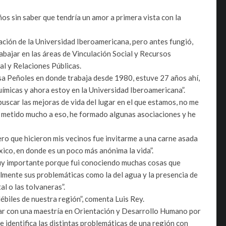
os sin saber que tendría un amor a primera vista con la
ción de la Universidad Iberoamericana, pero antes fungió,
bajar en las áreas de Vinculación Social y Recursos
l y Relaciones Públicas.
sa Peñoles en donde trabaja desde 1980, estuve 27 años ahí,
uímicas y ahora estoy en la Universidad Iberoamericana”.
buscar las mejoras de vida del lugar en el que estamos, no me
e metido mucho a eso, he formado algunas asociaciones y he
ero que hicieron mis vecinos fue invitarme a una carne asada
ico, en donde es un poco más anónima la vida”.
muy importante porque fui conociendo muchas cosas que
lmente sus problemáticas como la del agua y la presencia de
al o las tolvaneras”.
ébiles de nuestra región”, comenta Luis Rey.
ar con una maestría en Orientación y Desarrollo Humano por
 identifica las distintas problemáticas de una región con