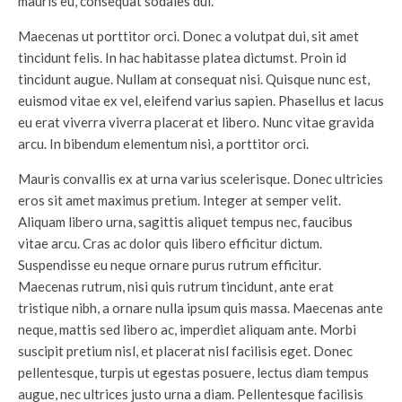
mauris eu, consequat sodales dui.
Maecenas ut porttitor orci. Donec a volutpat dui, sit amet
tincidunt felis. In hac habitasse platea dictumst. Proin id
tincidunt augue. Nullam at consequat nisi. Quisque nunc est,
euismod vitae ex vel, eleifend varius sapien. Phasellus et lacus
eu erat viverra viverra placerat et libero. Nunc vitae gravida
arcu. In bibendum elementum nisi, a porttitor orci.
Mauris convallis ex at urna varius scelerisque. Donec ultricies
eros sit amet maximus pretium. Integer at semper velit.
Aliquam libero urna, sagittis aliquet tempus nec, faucibus
vitae arcu. Cras ac dolor quis libero efficitur dictum.
Suspendisse eu neque ornare purus rutrum efficitur.
Maecenas rutrum, nisi quis rutrum tincidunt, ante erat
tristique nibh, a ornare nulla ipsum quis massa. Maecenas ante
neque, mattis sed libero ac, imperdiet aliquam ante. Morbi
suscipit pretium nisl, et placerat nisl facilisis eget. Donec
pellentesque, turpis ut egestas posuere, lectus diam tempus
augue, nec ultrices justo urna a diam. Pellentesque facilisis