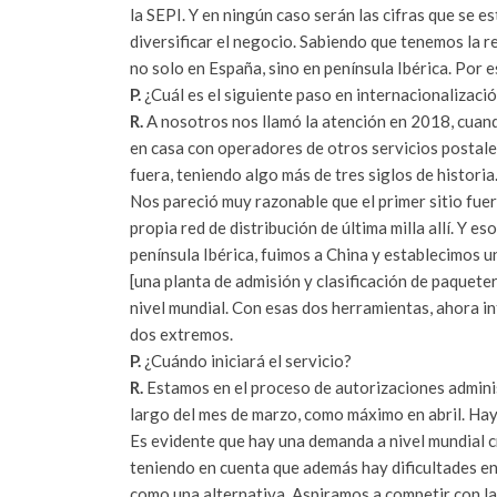
la SEPI. Y en ningún caso serán las cifras que se 
diversificar el negocio. Sabiendo que tenemos la r
no solo en España, sino en península Ibérica. Por
P.
¿Cuál es el siguiente paso en internacionalizaci
R.
A nosotros nos llamó la atención en 2018, cuan
en casa con operadores de otros servicios posta
fuera, teniendo algo más de tres siglos de histori
Nos pareció muy razonable que el primer sitio fuer
propia red de distribución de última milla allí. Y 
península Ibérica, fuimos a China y establecimos 
[una planta de admisión y clasificación de paquete
nivel mundial. Con esas dos herramientas, ahora i
dos extremos.
P.
¿Cuándo iniciará el servicio?
R.
Estamos en el proceso de autorizaciones administ
largo del mes de marzo, como máximo en abril. Ha
Es evidente que hay una demanda a nivel mundial c
teniendo en cuenta que además hay dificultades en 
como una alternativa. Aspiramos a competir con la