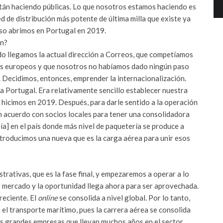
están haciendo públicas. Lo que nosotros estamos haciendo es
ed de distribución más potente de última milla que existe ya
 eso abrimos en Portugal en 2019.
ón?
do llegamos la actual dirección a Correos, que competíamos
les europeos y que nosotros no habíamos dado ningún paso
a. Decidimos, entonces, emprender la internacionalización.
a Portugal. Era relativamente sencillo establecer nuestra
eso hicimos en 2019. Después, para darle sentido a la operación
un acuerdo con socios locales para tener una consolidadora
ría] en el país donde más nivel de paquetería se produce a
ntroducimos una nueva que es la carga aérea para unir esos
rativas, que es la fase final, y empezaremos a operar a lo
y mercado y la oportunidad llega ahora para ser aprovechada.
reciente. El
online
se consolida a nivel global. Por lo tanto,
el transporte marítimo, pues la carrera aérea se consolida
s grandes empresas que llevan muchos años en el sector,