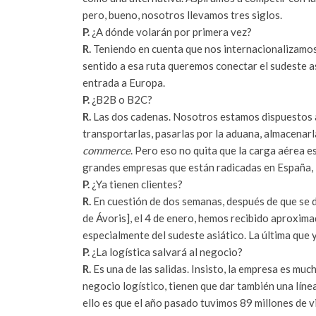
pero, bueno, nosotros llevamos tres siglos.
P.
¿A dónde volarán por primera vez?
R.
Teniendo en cuenta que nos internacionalizamos,
sentido a esa ruta queremos conectar el sudeste asi
entrada a Europa.
P.
¿B2B o B2C?
R.
Las dos cadenas. Nosotros estamos dispuestos a
transportarlas, pasarlas por la aduana, almacenarlas
commerce
. Pero eso no quita que la carga aérea e
grandes empresas que están radicadas en España, 
P.
¿Ya tienen clientes?
R.
En cuestión de dos semanas, después de que se die
de Ávoris], el 4 de enero, hemos recibido aproxima
especialmente del sudeste asiático. La última que 
P.
¿La logística salvará al negocio?
R.
Es una de las salidas. Insisto, la empresa es mu
negocio logístico, tienen que dar también una líne
ello es que el año pasado tuvimos 89 millones de visi