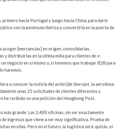
 primero hacia Portugal y luego hacia China, para darle
ático con la península Ibérica y convertirla en la puerta de
 acoger [mercancías] en origen, consolidarlas,
 y distribuirlas en la última milla para clientes de
e-
s un negocio en sí mismo y, si tenemos que trabajar B2B para
lo haremos.
ra a conocer la noticia del avión [de Iberojet, la aerolínea
damente unas 25 solicitudes de clientes diferentes y
yo he recibido es una petición del Hongkong Post.
cho más grande. Las 2.400 oficinas, sin ser exactamente
a de ingresos que viene a ser muy significativa. Prueba de
tas en ellas. Pero en el futuro, la logística será, quizás, el