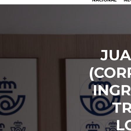
JUA
(COR
INGR
TR
L