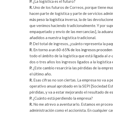
P.
¿La logística es el futuro?
R.
Uno de los futuros de Correos, porque tiene mu
hacen parte de logística y parte de servicios admin
más peso la logística
inversa, la de las devolucione
que venimos haciendo tradicionalmente. Y por supu
empaquetado y envío de las mercancías], la aduana
añadidos a nuestra logística tradicional.
P.
Del total de ingresos, ¿cuánto representa la paq
R.
En torno a un 60-65% de los ingresos proceden 
todo el ámbito de la logística que está ligada al
e-
dos o tres años los ingresos ligados a la logística
P.
¿Este cambio resarciría las pérdidas de la empre
el último año.
R.
Esas cifras no son ciertas. La empresa no va a p
operativo anual aprobado en la SEPI [Sociedad Est
pérdidas, y va a estar mejorando el resultado de e
P.
¿Cuánto está perdiendo la empresa?
R.
No me atrevo a aventurarlo. Estamos en proceso 
administración como el accionista. En cualquier c