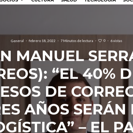
0
General
·
febrero 18, 2022
·
7 Minutos de lectura
·
·
6 vistas
N MANUEL SER
REOS): “EL 40% D
ESOS DE CORRE
ES AÑOS SERÁN
OGÍSTICA” – EL PA