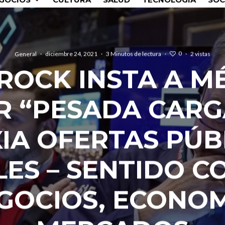
0
General
·
diciembre 24, 2021
·
3 Minutos de lectura
·
·
2 vistas
ROCK INSTA A MÉ
AR “PESADA CARG
XIA OFERTAS PÚB
ALES – SENTIDO C
GOCIOS, ECONOM