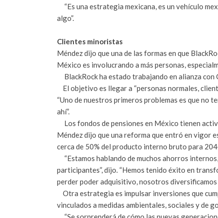
“Es una estrategia mexicana, es un vehículo mexic
algo”.
Clientes minoristas
Méndez dijo que una de las formas en que BlackRoc
México es involucrando a más personas, especialme
BlackRock ha estado trabajando en alianza con Ci
El objetivo es llegar a “personas normales, client
“Uno de nuestros primeros problemas es que no te
ahí”.
Los fondos de pensiones en México tienen activo
Méndez dijo que una reforma que entró en vigor es
cerca de 50% del producto interno bruto para 204
“Estamos hablando de muchos ahorros internos, p
participantes”, dijo. “Hemos tenido éxito en trans
perder poder adquisitivo, nosotros diversificamos 
Otra estrategia es impulsar inversiones que cumpl
vinculados a medidas ambientales, sociales y de g
“Se sorprenderá de cómo las nuevas generaciones