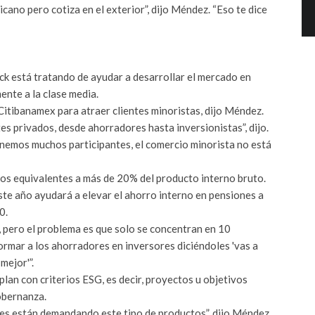
ano pero cotiza en el exterior”, dijo Méndez. “Eso te dice
k está tratando de ayudar a desarrollar el mercado en
nte a la clase media.
tibanamex para atraer clientes minoristas, dijo Méndez.
es privados, desde ahorradores hasta inversionistas”, dijo.
nemos muchos participantes, el comercio minorista no está
s equivalentes a más de 20% del producto interno bruto.
te año ayudará a elevar el ahorro interno en pensiones a
0.
ero el problema es que solo se concentran en 10
formar a los ahorradores en inversores diciéndoles 'vas a
mejor'”.
an con criterios ESG, es decir, proyectos u objetivos
obernanza.
 están demandando este tipo de productos”, dijo Méndez.