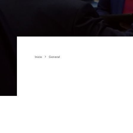
Inicio
General