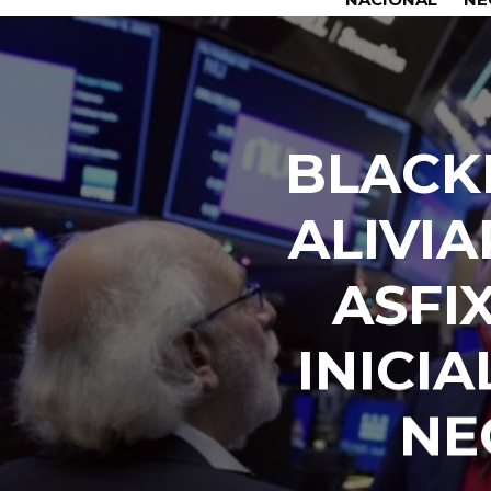
BLACK
ALIVI
ASFI
INICI
NE