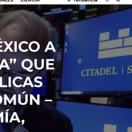
XICO A
A” QUE
LICAS
OMÚN –
ÍA,