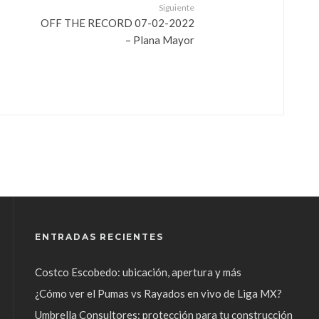
Siguiente
OFF THE RECORD 07-02-2022
– Plana Mayor
ENTRADAS RECIENTES
Costco Escobedo: ubicación, apertura y más
¿Cómo ver el Pumas vs Rayados en vivo de Liga MX?
Umbrella Consultores: protección para tu construcción