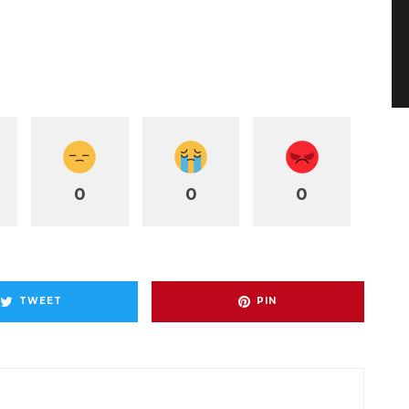
0
0
0
TWEET
PIN