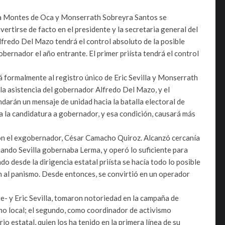
lla Montes de Oca y Monserrath Sobreyra Santos se
ertirse de facto en el presidente y la secretaria general del
lfredo Del Mazo tendrá el control absoluto de la posible
gobernador el año entrante. El primer priísta tendrá el control
á formalmente al registro único de Eric Sevilla y Monserrath
 la asistencia del gobernador Alfredo Del Mazo, y el
darán un mensaje de unidad hacia la batalla electoral de
a la candidatura a gobernador, y esa condición, causará más
 con el exgobernador, César Camacho Quiroz. Alcanzó cercanía
ando Sevilla gobernaba Lerma, y operó lo suficiente para
o desde la dirigencia estatal priísta se hacía todo lo posible
an al panismo. Desde entonces, se convirtió en un operador
e- y Eric Sevilla, tomaron notoriedad en la campaña de
mo local; el segundo, como coordinador de activismo
o estatal, quien los ha tenido en la primera línea de su