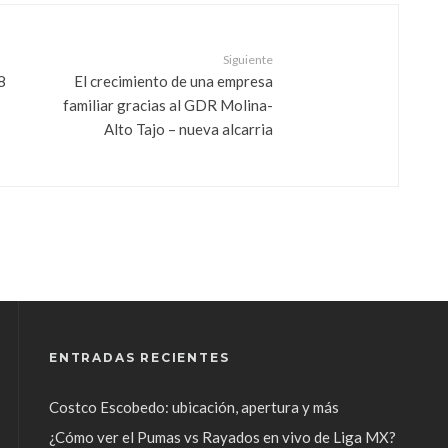
Siguiente
8
El crecimiento de una empresa
familiar gracias al GDR Molina-
Alto Tajo – nueva alcarria
ENTRADAS RECIENTES
Costco Escobedo: ubicación, apertura y más
¿Cómo ver el Pumas vs Rayados en vivo de Liga MX?