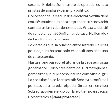
sexenio. El delmacismo carece de operadores natos
priístas de amplia experiencia política.
Conocedor de la maquinaria electoral, Sevilla tien
comités municipales para emprender su renovación
considerar las redes denominadas
Procura
, identi
de conectar con 500 mil amas de casa. Ha llegado e
de los últimos cuatro años.
Lo cierto es que, la relación entre Alfredo Del Mazo
política, pues ha sembrado en los últimos años una
de este sexenio.
Hasta el año pasado, el titular de la Sedesem visu
gobernador. Como presidente del PRI mexiquense, e
garantizar que el proceso interno consolide al gru
La postulación de Monserrath Sobreyra confirma la 
políticas para heredar el poder. Su carrera en el 
Sobreyra, quien ejerció por largo tiempo un cacic
Comentarios a
[email protected]