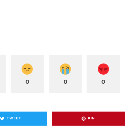
0
0
0
TWEET
PIN