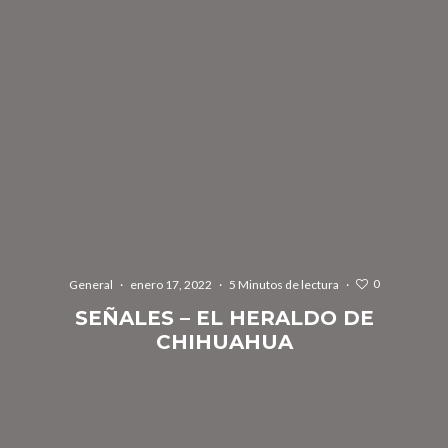
0
General
·
enero 17, 2022
·
5 Minutos de lectura
·
SEÑALES – EL HERALDO DE
CHIHUAHUA