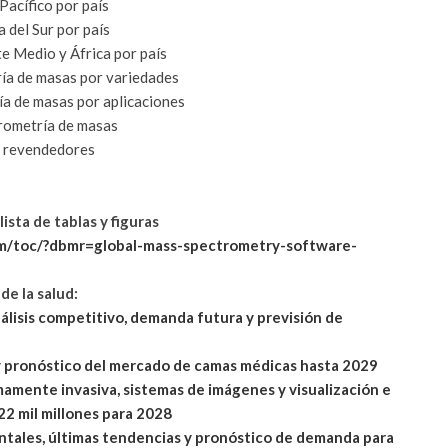
Pacífico por país
 del Sur por país
e Medio y África por país
ría de
masas por variedades
a de masas por aplicaciones
rometría de masas
 y revendedores
ista de tablas y figuras
m/toc/?dbmr=global-mass-spectrometry-software-
de la salud:
álisis competitivo, demanda futura y previsión de
y pronóstico del mercado de camas médicas hasta 2029
amente invasiva, sistemas de imágenes y visualización e
22 mil millones para 2028
ntales, últimas tendencias y pronóstico de demanda para