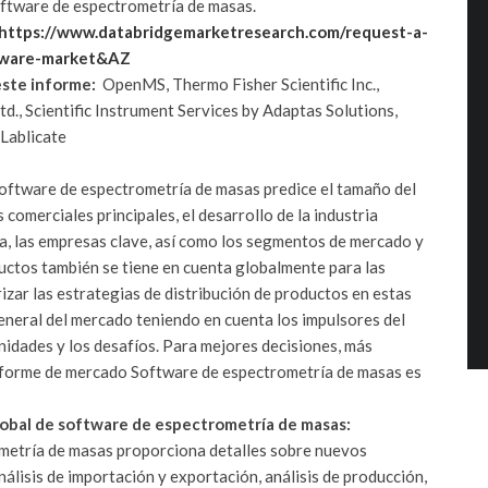
oftware de espectrometría de masas.
https://www.databridgemarketresearch.com/request-a-
tware-market&AZ
ste informe:
OpenMS, Thermo Fisher Scientific Inc.,
., Scientific Instrument Services by Adaptas Solutions,
 Lablicate
Software de espectrometría de masas predice el tamaño del
comerciales principales, el desarrollo de la industria
ia, las empresas clave, así como los segmentos de mercado y
uctos también se tiene en cuenta globalmente para las
rizar las estrategias de distribución de productos en estas
general del mercado teniendo en cuenta los impulsores del
nidades y los desafíos.
Para mejores decisiones, más
informe de mercado Software de espectrometría de masas es
lobal de software de espectrometría de masas:
metría de masas proporciona detalles sobre nuevos
nálisis de importación y exportación, análisis de producción,