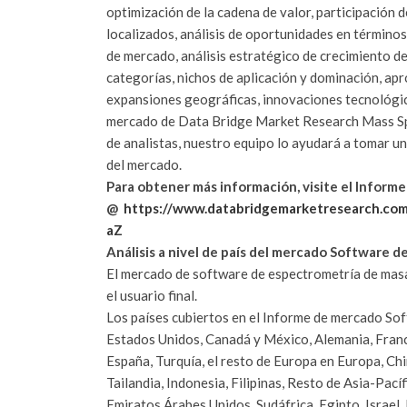
optimización de la cadena de valor, participación 
localizados, análisis de oportunidades en término
de mercado, análisis estratégico de crecimiento 
categorías, nichos de aplicación y dominación, ap
expansiones geográficas, innovaciones tecnológi
mercado de Data Bridge Market Research Mass Sp
de analistas, nuestro equipo lo ayudará a tomar u
del mercado.
Para obtener más información, visite el Inform
@
https://www.databridgemarketresearch.com
aZ
Análisis a nivel de país del mercado Software 
El mercado de software de espectrometría de masa
el usuario final.
Los países cubiertos en el Informe de mercado So
Estados Unidos, Canadá y México, Alemania, Francia
España, Turquía, el resto de Europa en Europa, Chin
Tailandia, Indonesia, Filipinas, Resto de Asia-Pac
Emiratos Árabes Unidos, Sudáfrica, Egipto, Israel