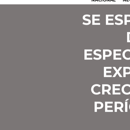
SE ES
ESPE
EX
CREC
PER