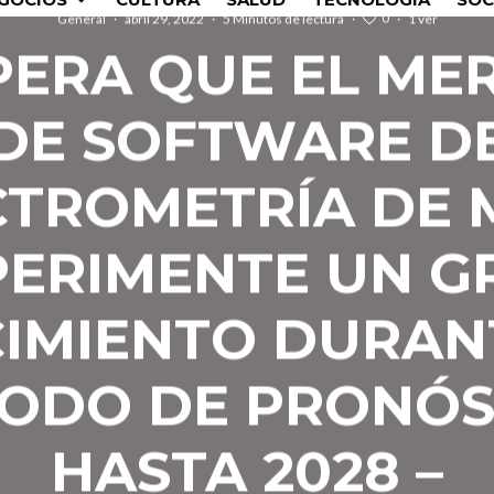
0
General
·
abril 29, 2022
·
5 Minutos de lectura
·
·
1 ver
PERA QUE EL M
DE SOFTWARE D
CTROMETRÍA DE 
PERIMENTE UN G
IMIENTO DURAN
ÍODO DE PRONÓS
HASTA 2028 –