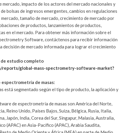
de mercado, impacto de los actores del mercado nacionales y
s de bolsas de ingresos emergentes, cambios en regulaciones
de mercado, tamaño de mercado, crecimiento de mercado por
robaciones de productos, lanzamientos de productos,
cas en el mercado.
Para obtener más información sobre el
ectrometry Software, contáctenos para recibir información
na decisión de mercado informada para lograr el crecimiento
e de estudio completo
/reports/global-mass-spectrometry-software-market?
de espectrometría de masas:
s está segmentado según el tipo de producto, la aplicación y
ftware de espectrometría de masas son América del Norte,
, Reino Unido, Países Bajos, Suiza, Bélgica, Rusia, Italia,
a, Japón, India, Corea del Sur, Singapur, Malasia, Australia,
ífico (APAC) en Asia-Pacífico (APAC), Arabia Saudita,
, Resto de Medio Oriente y África (MEA) en parte de Medio