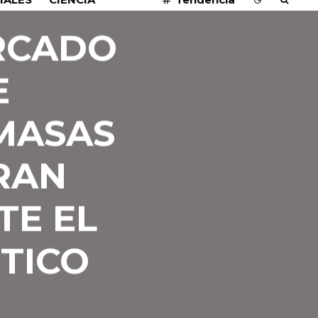
ERCADO
E
MASAS
RAN
TE EL
TICO