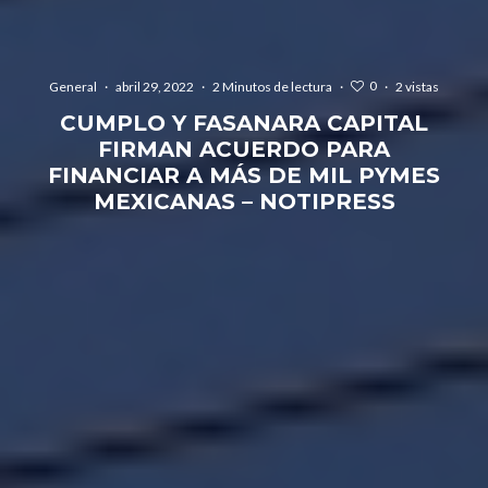
0
General
·
abril 29, 2022
·
2 Minutos de lectura
·
·
2 vistas
CUMPLO Y FASANARA CAPITAL
FIRMAN ACUERDO PARA
FINANCIAR A MÁS DE MIL PYMES
MEXICANAS – NOTIPRESS