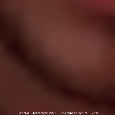
0
General
·
febrero 22, 2022
·
1 Minuto de lectura
·