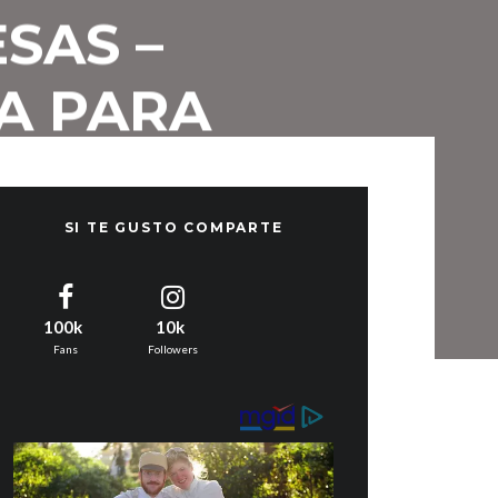
SAS –
A PARA
ESAS
SI TE GUSTO COMPARTE
100k
10k
Fans
Followers