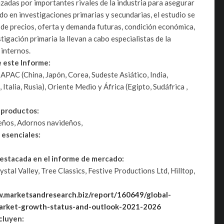
izadas por importantes rivales de la industria para asegurar
o en investigaciones primarias y secundarias, el estudio se
s de precios, oferta y demanda futuras, condición económica,
igación primaria la llevan a cabo especialistas de la
 internos.
e este Informe:
APAC (China, Japón, Corea, Sudeste Asiático, India,
Italia, Rusia), Oriente Medio y África (Egipto, Sudáfrica ,
e productos:
deños, Adornos navideños,
 esenciales:
destacada en el informe de mercado:
stal Valley, Tree Classics, Festive Productions Ltd, Hilltop,
.marketsandresearch.biz/report/160649/global-
market-growth-status-and-outlook-2021-2026
cluyen: