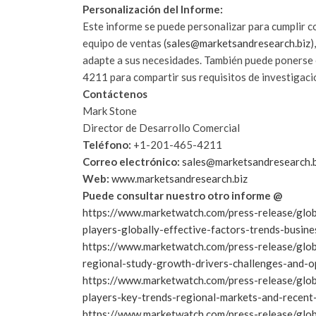
Personalización del Informe:
Este informe se puede personalizar para cumplir c
equipo de ventas (
sales@marketsandresearch.biz
)
adapte a sus necesidades. También puede ponerse
4211 para compartir sus requisitos de investigaci
Contáctenos
Mark Stone
Director de Desarrollo Comercial
Teléfono:
+1-201-465-4211
Correo electrónico:
sales@marketsandresearch.b
Web:
www.marketsandresearch.biz
Puede consultar nuestro otro informe @
https://www.marketwatch.com/press-release/glob
players-globally-effective-factors-trends-busi
https://www.marketwatch.com/press-release/glob
regional-study-growth-drivers-challenges-and-
https://www.marketwatch.com/press-release/glo
players-key-trends-regional-markets-and-rece
https://www.marketwatch.com/press-release/glob