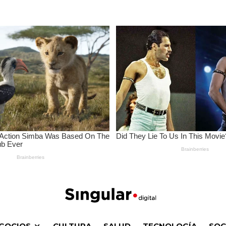
0
General
·
mayo 3, 2022
·
1 Minuto de lectura
·
·
1 ver
GOCIOS
CULTURA
SALUD
TECNOLOGÍA
SOC