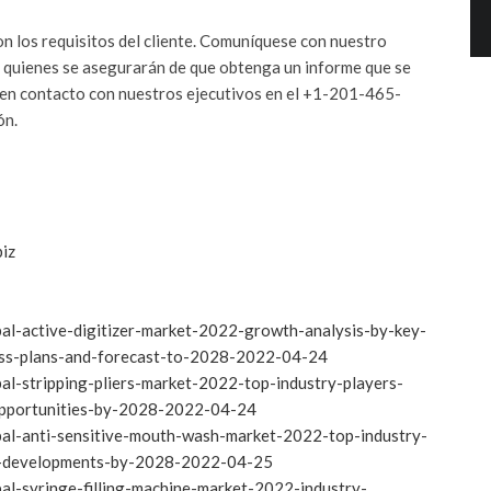
on los requisitos del cliente. Comuníquese con nuestro
, quienes se asegurarán de que obtenga un informe que se
 en contacto con nuestros ejecutivos en el +1-201-465-
ón.
iz
al-active-digitizer-market-2022-growth-analysis-by-key-
ness-plans-and-forecast-to-2028-2022-04-24
al-stripping-pliers-market-2022-top-industry-players-
opportunities-by-2028-2022-04-24
bal-anti-sensitive-mouth-wash-market-2022-top-industry-
nt-developments-by-2028-2022-04-25
al-syringe-filling-machine-market-2022-industry-