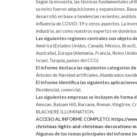
Según la encuesta, las técnicas fundamentales util
su éxito fueron adquisiciones y expansiones. Basad
desarrolló en base a tendencias recientes, análisi
influencia de COVID-19 y otros aspectos. La invest
industria, así como nuestros expertos en dominios
Las siguientes regiones centrales son objeto d
América (Estados Unidos, Canadá, México, Brasil), 
Australia), Europa (Alemania, Francia, Reino Unido, 
Israel, Turquía, países del CCG)
El informe destaca las siguientes categorías d
Árboles de Navidad artificiales, Alumbrados navi
El Informe identifica las siguientes aplicaciones
Residencial, comercial,
Las siguientes empresas se incluyen de forma 
Amscan, Balsam Hill, Barcana, Roman, Kingtree, Cry
BLACHERE ILLUMINATION,
ACCESO AL INFORME COMPLETO:
https://www
christmas-lights-and-christmas-decorations-
Algunos de los temas principales del informe in