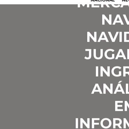
MERCA
NA
NAVI
JUGA
ING
ANÁL
E
INFOR