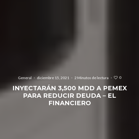
0
General
·
diciembre 15, 2021
·
2 Minutos de lectura
·
INYECTARÁN 3,500 MDD A PEMEX
PARA REDUCIR DEUDA – EL
FINANCIERO