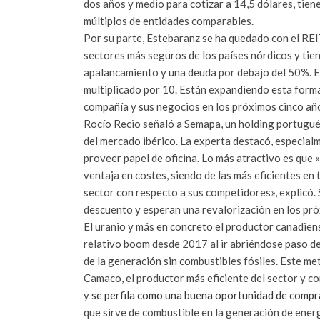
dos años y medio para cotizar a 14,5 dólares, tien
múltiplos de entidades comparables.
Por su parte, Estebaranz se ha quedado con el REI
sectores más seguros de los países nórdicos y tien
apalancamiento y una deuda por debajo del 50%. Es 
multiplicado por 10. Están expandiendo esta forma 
compañía y sus negocios en los próximos cinco año
Rocío Recio señaló a Semapa, un holding portugué
del mercado ibérico. La experta destacó, especialme
proveer papel de oficina. Lo más atractivo es que «
ventaja en costes, siendo de las más eficientes e
sector con respecto a sus competidores», explicó. 
descuento y esperan una revalorización en los pr
El uranio y más en concreto el productor canadien
relativo boom desde 2017 al ir abriéndose paso de
de la generación sin combustibles fósiles. Este me
Camaco, el productor más eficiente del sector y c
y
se perfila como una buena oportunidad de compr
que sirve de combustible en la generación de energ