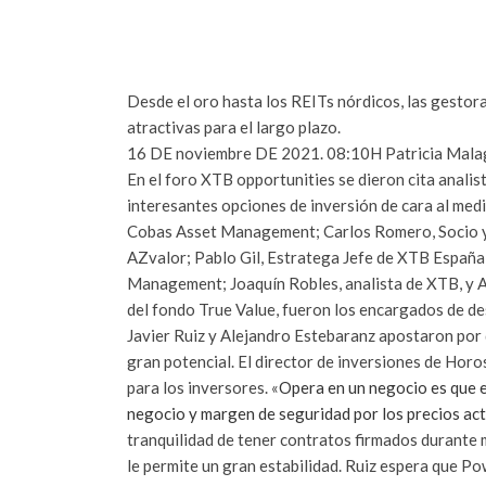
Desde el oro hasta los REITs nórdicos, las gesto
atractivas para el largo plazo.
16 DE noviembre DE 2021. 08:10H
Patricia Mal
En el foro XTB opportunities se dieron cita anali
interesantes opciones de inversión de cara al medi
Cobas Asset Management; Carlos Romero, Socio y 
AZvalor; Pablo Gil, Estratega Jefe de XTB España,
Management; Joaquín Robles, analista de XTB, y A
del fondo True Value, fueron los encargados de de
Javier Ruiz y Alejandro Estebaranz apostaron por 
gran potencial. El director de inversiones de Ho
para los inversores. «
Opera en un negocio es que e
negocio y margen de seguridad por los precios ac
tranquilidad de tener contratos firmados durante má
le permite un gran estabilidad.
Ruiz espera que Pow