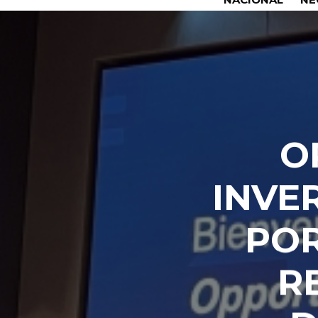
O
INVE
POR
R