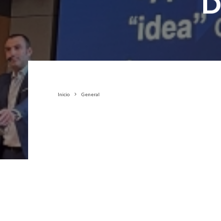
D
Inicio
General