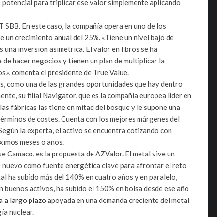
e potencial para triplicar ese valor simplemente aplicando
T SBB. En este caso, la compañía opera en uno de los
e un crecimiento anual del 25%. «Tiene un nivel bajo de
una inversión asimétrica. El valor en libros se ha
de hacer negocios y tienen un plan de multiplicar la
s», comenta el presidente de True Value.
s, como una de las grandes oportunidades que hay dentro
nte, su filial Navigator, que es la compañía europea líder en
las fábricas las tiene en mitad del bosque y le supone una
n términos de costes. Cuenta con los mejores márgenes del
Según la experta, el activo se encuentra cotizando con
óximos meses o años.
se Camaco, es la propuesta de AZValor. El metal vive un
 nuevo como fuente energética clave para afrontar el reto
tal ha subido más del 140% en cuatro años y en paralelo,
on buenos activos, ha subido el 150% en bolsa desde ese año
a a largo plazo
apoyada en una demanda creciente del metal
ía nuclear.