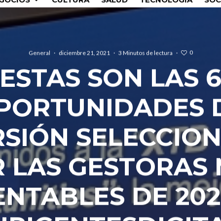
0
General
·
diciembre 21, 2021
·
3 Minutos de lectura
·
ESTAS SON LAS 
PORTUNIDADES 
RSIÓN SELECCIO
 LAS GESTORAS
ENTABLES DE 2021