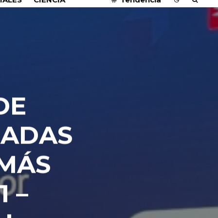
6
DE
NADAS
 MÁS
 –