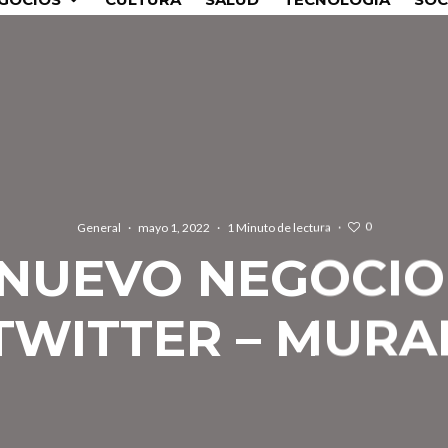
0
General
·
mayo 1, 2022
·
1 Minuto de lectura
·
 NUEVO NEGOCIO
TWITTER – MURA