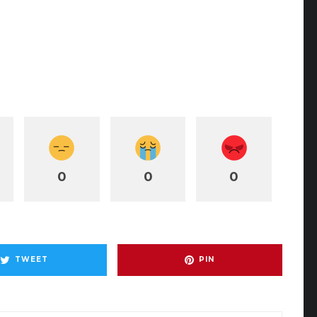
0
0
0
TWEET
PIN