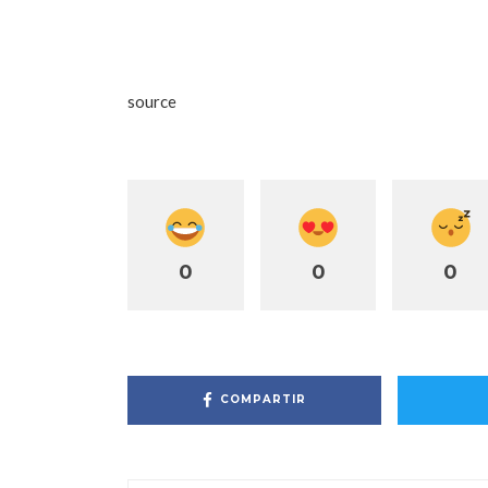
source
0
0
0
COMPARTIR