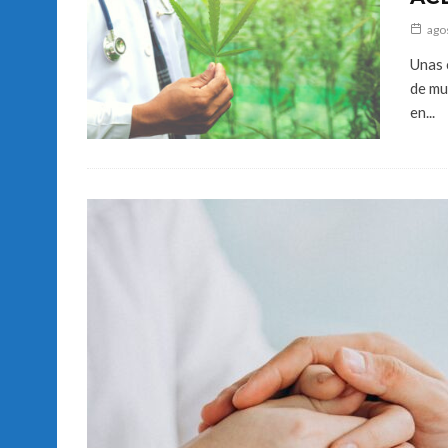
ago
Unas 
de mu
en...