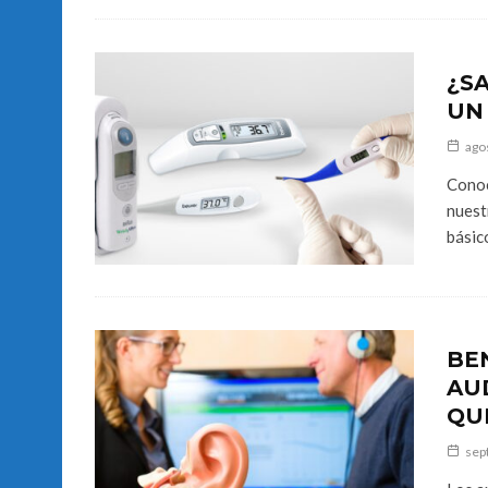
¿S
UN
ago
Conoc
nuest
básic
BE
AU
QU
sep