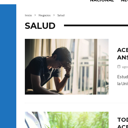
Inicio
Negocios
Salud
SALUD
AC
AN
ago
Estud
la Un
TO
AC