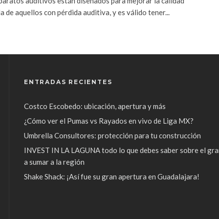
paratos auditivos están diseñados para mejorar la calidad
a de aquellos con pérdida auditiva, y es válido tener...
ENTRADAS RECIENTES
Costco Escobedo: ubicación, apertura y más
¿Cómo ver el Pumas vs Rayados en vivo de Liga MX?
Umbrella Consultores: protección para tu construcción
INVEST IN LA LAGUNA todo lo que debes saber sobre el gra
a sumar a la región
Shake Shack: ¡Así fue su gran apertura en Guadalajara!