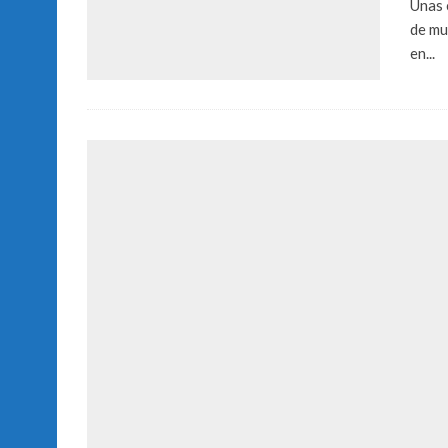
Unas 
de mu
en...