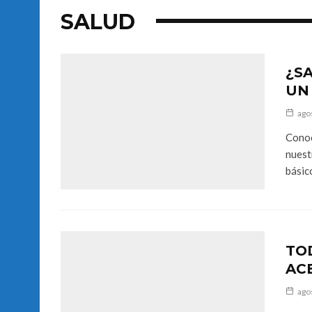
SALUD
¿S
UN
ago
Conoc
nuest
básic
TO
AC
ago