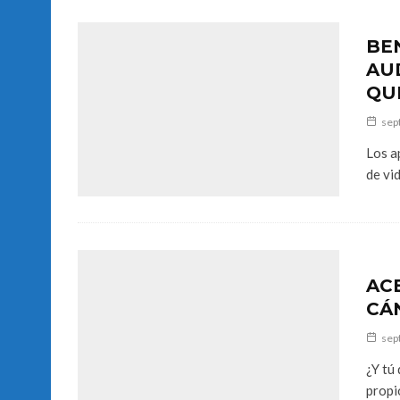
BE
AU
QU
sep
Los a
de vid
AC
CÁ
sep
¿Y tú
propio