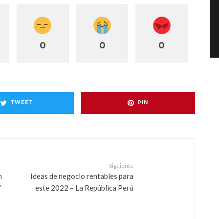
0
0
0
TWEET
PIN
Siguiente
n
Ideas de negocio rentables para
"
este 2022 – La República Perú