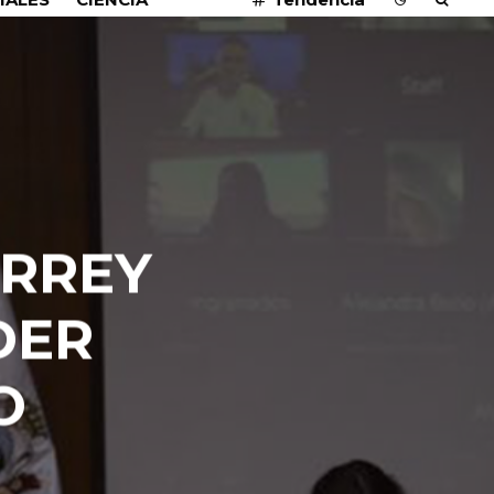
RREY
DER
O