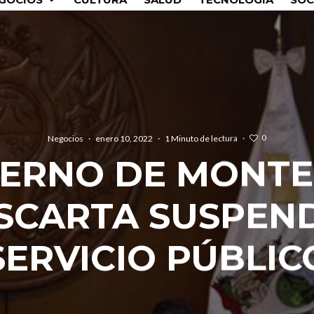
0
Negocios
·
enero 10, 2022
·
1 Minuto de lectura
·
IERNO DE MONTE
SCARTA SUSPEN
SERVICIO PÚBLIC