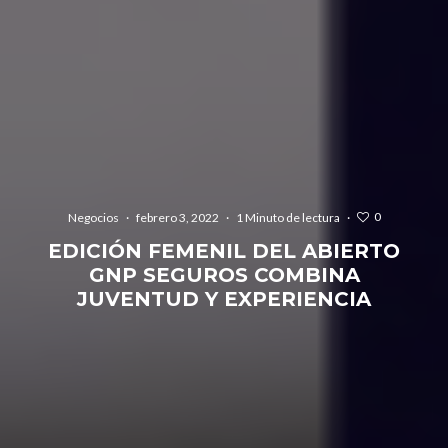
0
Negocios
·
febrero 3, 2022
·
1 Minuto de lectura
·
EDICIÓN FEMENIL DEL ABIERTO
GNP SEGUROS COMBINA
JUVENTUD Y EXPERIENCIA