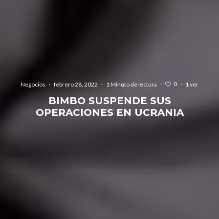
0
Negocios
·
febrero 28, 2022
·
1 Minuto de lectura
·
·
1 ver
BIMBO SUSPENDE SUS
OPERACIONES EN UCRANIA