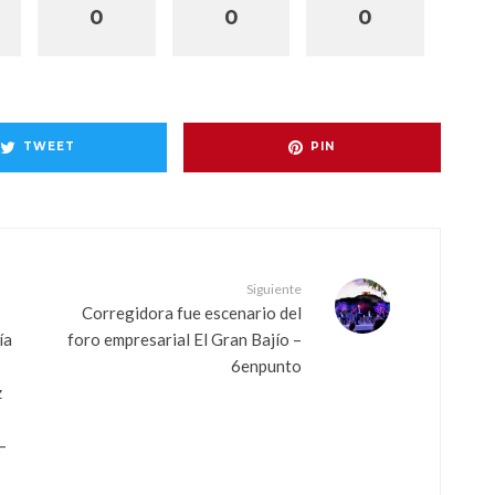
0
0
0
TWEET
PIN
Siguiente
Corregidora fue escenario del
ía
foro empresarial El Gran Bajío –
6enpunto
z
–