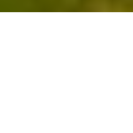
Inicio
General