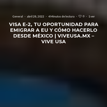
0
General
·
abril 28, 2022
·
4 Minutos de lectura
·
·
1 ver
VISA E-2, TU OPORTUNIDAD PARA
EMIGRAR A EU Y CÓMO HACERLO
DESDE MÉXICO | VIVEUSA.MX –
VIVE USA