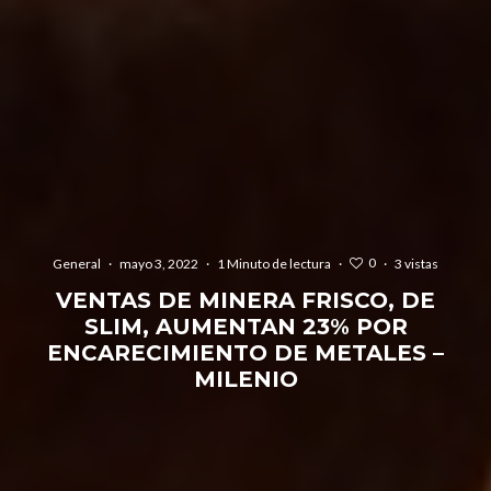
0
General
·
mayo 3, 2022
·
1 Minuto de lectura
·
·
3 vistas
VENTAS DE MINERA FRISCO, DE
SLIM, AUMENTAN 23% POR
ENCARECIMIENTO DE METALES –
MILENIO