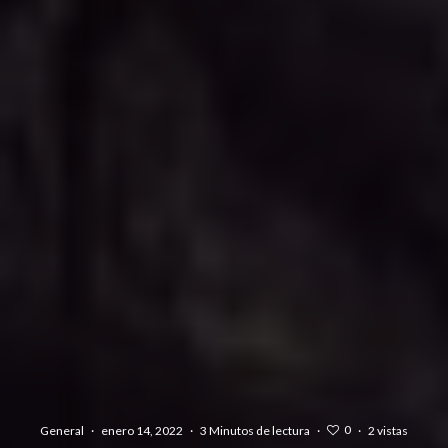
0
General
·
enero 14, 2022
·
3 Minutos de lectura
·
·
2 vistas