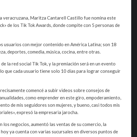
ia veracruzana, Maritza Cantarell Castillo fue nomina este
ack» de los Tik Tok Awards, donde compite con 5 personas de
los usuarios con mejor contenido en América Latina; son 18
eza, deportes, comedia, música, cocina, entre otras.
de la red social Tik Tok, y la premiación será en un evento
lo que cada usuario tiene solo 10 días para lograr conseguir
precisamente comencé a subir videos sobre consejos de
 manualidades, como emprender en este giro, empoderamiento,
iento de mis seguidores son mujeres, y bueno, casi todos mis
oriales», expresó la empresaria jarocha.
en los negocios, aumentó las ventas de su comercio, la
 y hoy ya cuenta con varias sucursales en diversos puntos de