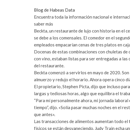
Blog de Habeas Data
Encuentra toda la información nacional e internac
saber más
Beckta, un restaurante de lujo con historia en el c
se debe a los comensales. El comedor en el segund
empleados empacarían cenas de tres platos en caja
Docenas de estas combinaciones con chuletas de c
con vino, estaban listas para ser entregadas a las
del restaurante.
Beckta comenzó a servirlos en mayo de 2020. Son t
almuerzo y redujo el horario. Ahora opera cinco d
El propietario, Stephen Picta, dijo que incluso pa
largas y tediosas horas, algo que equilibra el trabaj
“Para mí personalmente ahora, mi jornada laboral 
tiempo”, dijo. «Solía ​​pasar muchas noches en el re
que antes».
Las transacciones de alimentos aumentan todo el t
físicos se están desvaneciendo. Judy Train echa u