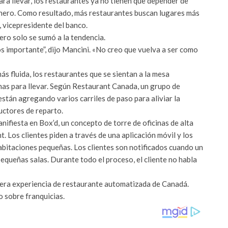
ra llevar, los restaurantes ya no tienen que depender de
nero. Como resultado, más restaurantes buscan lugares más
 vicepresidente del banco.
ero solo se sumó a la tendencia.
 importante”, dijo Mancini. «No creo que vuelva a ser como
más fluida, los restaurantes que se sientan a la mesa
nas para llevar. Según Restaurant Canada, un grupo de
están agregando varios carriles de paso para aliviar la
uctores de reparto.
nifiesta en Box’d, un concepto de torre de oficinas de alta
 Los clientes piden a través de una aplicación móvil y los
abitaciones pequeñas. Los clientes son notificados cuando un
pequeñas salas. Durante todo el proceso, el cliente no habla
imera experiencia de restaurante automatizada de Canadá.
 sobre franquicias.