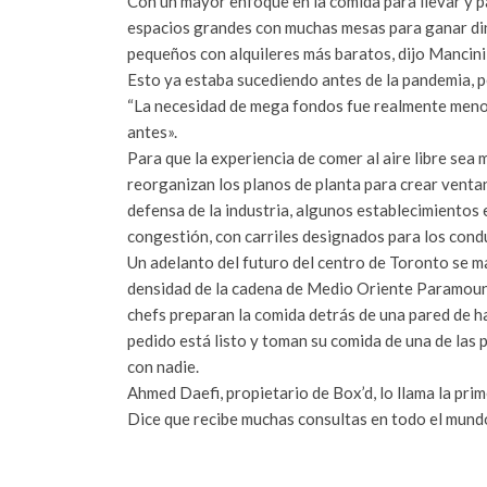
Con un mayor enfoque en la comida para llevar y pa
espacios grandes con muchas mesas para ganar di
pequeños con alquileres más baratos, dijo Mancini,
Esto ya estaba sucediendo antes de la pandemia, p
“La necesidad de mega fondos fue realmente menos
antes».
Para que la experiencia de comer al aire libre sea 
reorganizan los planos de planta para crear venta
defensa de la industria, algunos establecimientos 
congestión, con carriles designados para los cond
Un adelanto del futuro del centro de Toronto se ma
densidad de la cadena de Medio Oriente Paramount.
chefs preparan la comida detrás de una pared de h
pedido está listo y toman su comida de una de las 
con nadie.
Ahmed Daefi, propietario de Box’d, lo llama la pr
Dice que recibe muchas consultas en todo el mundo