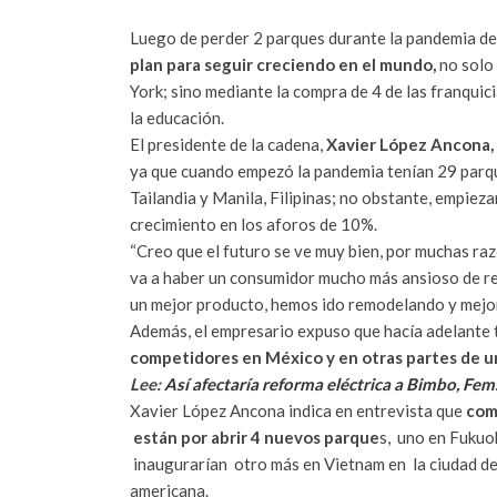
Luego de perder 2 parques durante la pandemia de
plan para seguir creciendo en el mundo,
no solo
York; sino mediante la compra de 4 de las franqui
la educación.
El presidente de la cadena,
Xavier López Ancona,
ya que cuando empezó la pandemia tenían 29 parqu
Tailandia y Manila, Filipinas; no obstante, empiezan
crecimiento en los aforos de 10%.
“Creo que el futuro se ve muy bien, por muchas ra
va a haber un consumidor mucho más ansioso de reg
un mejor producto, hemos ido remodelando y mejo
Además, el empresario expuso que hacía adelante
competidores en México y en otras partes de u
Lee:
Así afectaría reforma eléctrica a Bimbo, Fe
Xavier López Ancona indica en entrevista que
com
están por abrir 4 nuevos parque
s, uno en Fukuo
inaugurarían otro más en Vietnam en la ciudad de
americana.