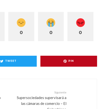
0
0
0
TWEET
PIN
Siguiente
o
Supersociedades supervisará a
las cámaras de comercio – El