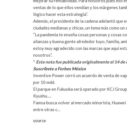
mejorar su rentabilidad. Para nosotros pues eso e
ventas de lo que ellos vendían y los márgenes ta
lógico hacer esta estrategia”.
Además, el presidente de la cadena adelantó que 
ciudades medianas y chicas, un tema más como un a
“La pandemia te enseña cosas personas y cosas c
alianzas y buena gente alrededor tuyo, familia, a
estoy muy agradecido con las marcas que aquí est
nosotros”.
*
Esta nota fue publicada originalmente el 14 de
Suscríbete a Forbes México
Inventive Power cerró un acuerdo de venta de vap
por 10 mdd.
El parque en Fukuoka será operado por KCJ Group, l
Kyushu….
Famsa busca volver al mercado minorista, Huawei 
entre otras c…
source