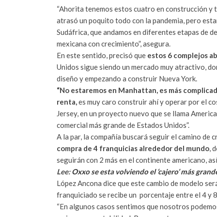
“Ahorita tenemos estos cuatro en construcción y 
atrasó un poquito todo con la pandemia, pero est
Sudáfrica, que andamos en diferentes etapas de d
mexicana con crecimiento”, asegura.
En este sentido, precisó que
estos 6 complejos ab
Unidos sigue siendo un mercado muy atractivo, don
diseño y empezando a construir Nueva York.
“No estaremos en Manhattan, es más complicado 
renta,
es muy caro construir ahí y operar por el 
Jersey, en un proyecto nuevo que se llama Americ
comercial más grande de Estados Unidos”.
A la par, la compañía buscará seguir el camino d
compra de 4 franquicias alrededor del mundo
, 
seguirán con 2 más en el continente americano, así
Lee:
Oxxo se esta volviendo el ‘cajero’ más gran
López Ancona dice que este cambio de modelo será
franquiciado se recibe un porcentaje entre el 4 y 
“En algunos casos sentimos que nosotros podemos