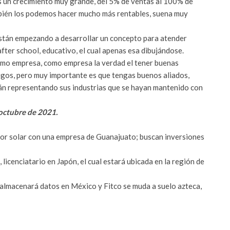
s un crecimiento muy grande, del 5% de ventas al 100% de
mbién los podemos hacer mucho más rentables, suena muy
están empezando a desarrollar un concepto para atender
fter school, educativo, el cual apenas esa dibujándose.
omo empresa, como empresa la verdad el tener buenas
migos, pero muy importante es que tengas buenos aliados,
án representando sus industrias que se hayan mantenido con
 octubre de 2021.
or solar con una empresa de Guanajuato; buscan inversiones
icenciatario en Japón, el cual estará ubicada en la región de
almacenará datos en México y Fitco se muda a suelo azteca,