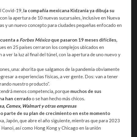
l Covid-19,
la compañía mexicana Kidzania ya dibuja su
 con la apertura de 10 nuevas sucursales, inclusive en Nueva
cias y un nuevo concepto para ciudades pequeñas enfocado en
 cuenta a
Forbes México
que pasaron 19 meses difíciles,
es en 25 países cerraron los complejos ubicados en
 a ver la luz al final del túnel, con la apertura de uno nuevo y
zones, una: ahorita que salgamos de la pandemia obviamente
resar a experiencias físicas, a ver gente. Dos: van a tener
rando nuestro producto”.
 tendrá menos competencia, porque
muchos de sus
na han cerrado
o se han hecho más chicos.
msa, Cemex, Walmart y otras empresas
o parte de su plan de crecimiento en este momento
ka, Japón, que abre el año siguiente, mientras que para 2023
 Hanoi, así como Hong Kong y Chicago en la unión