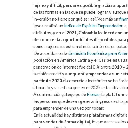
lejano y difícil, pero sí es posible gracias a opo
de las formas en las que se puede lograr y aunque 
inversión no tiene por qué ser así. Vea más en
fina
Ipsos realizó un
Índice de Espíritu Emprendedor
, 
atributos,
y en el 2021, Colombia lo lideró con u
de conocer las oportunidades disponibles para p
como mujeres muestran el mismo interés, empatad
De acuerdo con la
Comisión Económica para Améric
población en América Latina y el Caribe es usuar
penetración de Internet fue del 8 % entre 2010 y 2
también creció y
aunque sí,
emprender es un reto
partir de 2020
el comercio electrónico se ha fort
el mundo y se estima que en el 2025 esta cifra alc
A continuación, el equipo de
Elenas
, la
plataforma 
las personas que desean generar ingresos extra pa
para emprender de una vez por todas:
En la actualidad hay distintas plataformas digitale
para vender de forma digital,
lo que acerca a los