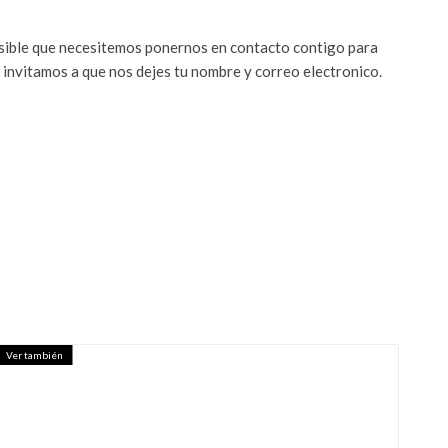
osible que necesitemos ponernos en contacto contigo para
 invitamos a que nos dejes tu nombre y correo electronico.
Ver también
AN' MIPYMES EN MÉXICO, PERO
OR IMPULSO – EL CEO