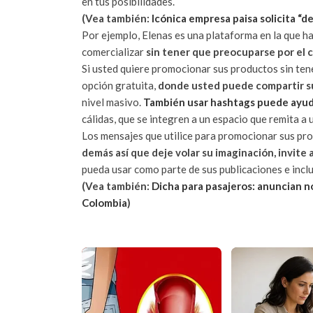
en tus posibilidades.
(Vea también:
Icónica empresa paisa solicita “d
Por ejemplo, Elenas es una plataforma en la que h
comercializar
sin tener que preocuparse por el c
Si usted quiere promocionar sus productos sin tene
opción gratuita,
donde usted puede compartir sus
nivel masivo.
También usar hashtags puede ayudar
cálidas, que se integren a un espacio que remita a
Los mensajes que utilice para promocionar sus pr
demás así que deje volar su imaginación, invite 
pueda usar como parte de sus publicaciones e inclu
(Vea también:
Dicha para pasajeros: anuncian n
Colombia
)