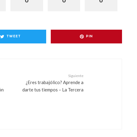
0
0
0
TWEET
PIN
Siguiente
¿Eres trabajólico? Aprende a
ón
darte tus tiempos – La Tercera