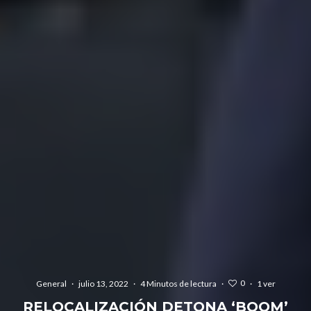
0
General
·
julio 13, 2022
·
4 Minutos de lectura
·
·
1 ver
RELOCALIZACIÓN DETONA ‘BOOM’