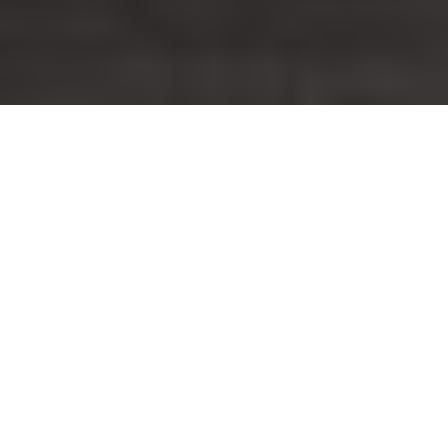
Inicio
General