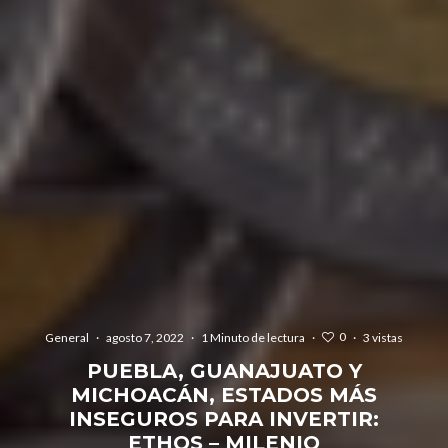
0
General
·
agosto 7, 2022
·
1 Minuto de lectura
·
·
3 vistas
PUEBLA, GUANAJUATO Y
MICHOACÁN, ESTADOS MÁS
INSEGUROS PARA INVERTIR:
ETHOS – MILENIO