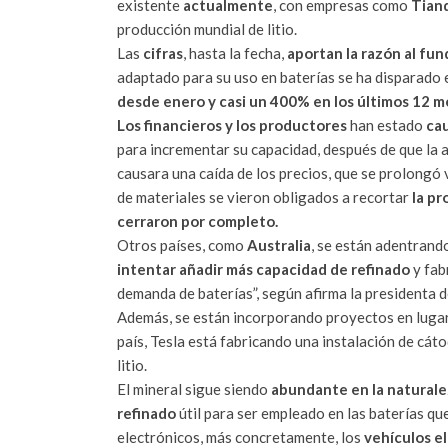
existente
actualmente
, con empresas como
Tianq
producción mundial de litio.
Las
cifras
, hasta la fecha,
aportan la razón al fu
adaptado para su uso en baterías se ha disparado 
desde enero y casi un 400% en los últimos 12 
Los financieros y los productores
han estado
ca
para incrementar su capacidad, después de que la 
causara una caída de los precios, que se prolongó
de materiales se vieron obligados a recortar
la pr
cerraron por completo.
Otros países, como
Australia
, se están adentrando
intentar añadir más capacidad de refinado
y fab
demanda de baterías”, según afirma la presidenta d
Además, se están incorporando proyectos en lug
país, Tesla está fabricando una instalación de cát
litio.
El mineral sigue siendo
abundante en la natural
refinado
útil para ser empleado en las baterías qu
electrónicos, más concretamente, los
vehículos e