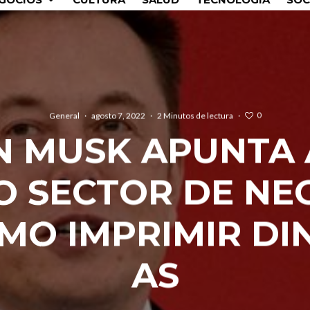
0
General
·
agosto 7, 2022
·
2 Minutos de lectura
·
N MUSK APUNTA 
 SECTOR DE NE
MO IMPRIMIR DI
AS