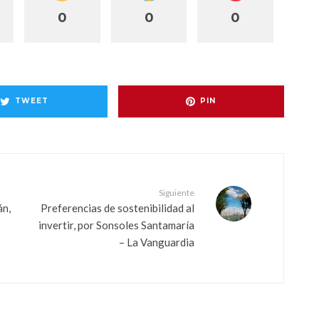
0
0
0
TWEET
PIN
Siguiente
án,
Preferencias de sostenibilidad al
invertir, por Sonsoles Santamaría
– La Vanguardia