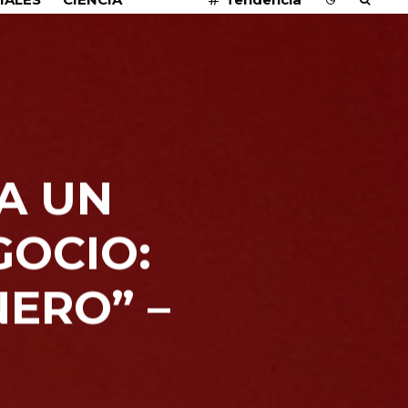
A UN
GOCIO:
NERO” –