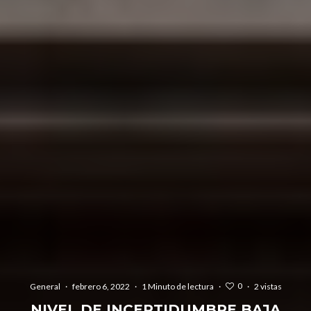
0
General
·
febrero 6, 2022
·
1 Minuto de lectura
·
·
2 vistas
NIVEL DE INCERTIDUMBRE BAJA