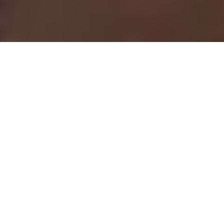
Inicio
General