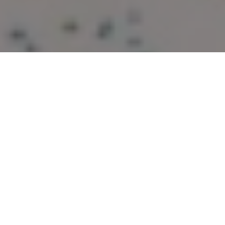
Inicio
General