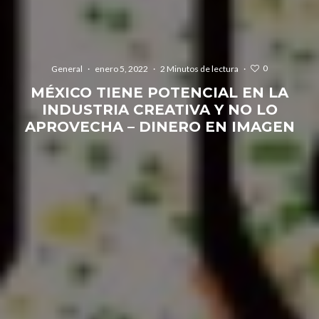
0
General
·
enero 5, 2022
·
2 Minutos de lectura
·
MÉXICO TIENE POTENCIAL EN LA
INDUSTRIA CREATIVA Y NO LO
APROVECHA – DINERO EN IMAGEN