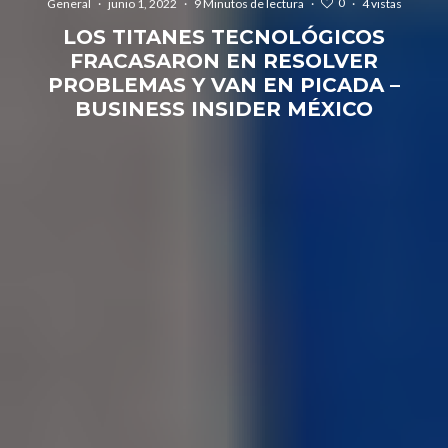
0
General
·
junio 1, 2022
·
9 Minutos de lectura
·
·
4 vistas
LOS TITANES TECNOLÓGICOS
FRACASARON EN RESOLVER
PROBLEMAS Y VAN EN PICADA –
BUSINESS INSIDER MÉXICO