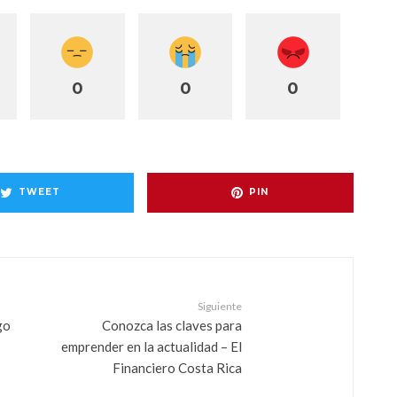
0
0
0
TWEET
PIN
Siguiente
go
Conozca las claves para
emprender en la actualidad – El
Financiero Costa Rica