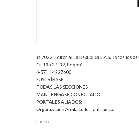
CARGAMOS | LA 
REVOLUCIONAR L
febrero 18, 2022
© 2022, Editorial La República S.A.S. Todos los d
Cr. 13a 37-32, Bogotá
(+57) 1 4227600
SUSCRÍBASE
TODAS LAS SECCIONES
MANTÉNGASE CONECTADO
PORTALES ALIADOS:
Organización Ardila Lülle – oal.com.co
source