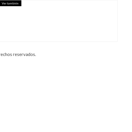
Ver también
STARTUP QUE QUIERE
AS ENTREGAS – FORBES MÉXICO
erechos reservados.