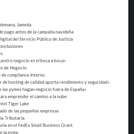
 alemana, Jameda
de pago antes de la campaña navideña
Digital del Servicio Público de Justicia
onclusiones
es
uestro negocio es el boca a boca»
lo de Negocio
 de compliance interno
 de hosting de calidad aporta rendimiento y seguridad»
ue las pymes hagan negocio fuera de España»
ara emprender el camino a la nube
ntel Tiger Lake
iado de las pequeñas empresas
a Tributaria
ñola en el FedEx Small Business Grant
en la pyme