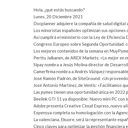
Hola, ¿qué estás buscando?
Lunes, 20 Diciembre 2021
Docplanner adquiere la compañía de salud digital
Los minoristas españoles optimizan sus opciones 
Así cumplirá el ministerio con la Ley de Eficiencia 
Congreso Europeo sobre Segunda Oportunidad: c
Los mejores contenidos de la semana en MuyPym
Perttu Jalkanen, de AREX Markets: «Lo mejor en n
Sipay nombra a Jesús Molina director de Desarrol
Camerfirma nombra a Andrés Vázquez responsable
José Ramón Padrón, de SiteGround: «Un proveedor
José Antonio Martínez, de Ventis: «Facilitamos q
Las pymes tienen una oportunidad única en 2022 p
Beelink GTI 11 ya disponible: Nuevo mini PC con I
Adobe presenta Creative Cloud Express, nuevo al
Expensya completa su homologación con la Agenci
La valenciana, Ekuore, será la representante espa
Cinco claves para optimizar la gestión financiera 