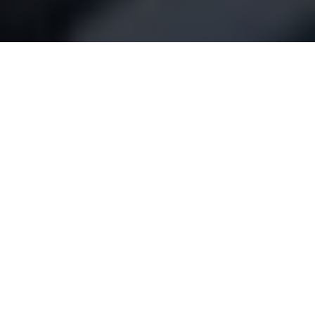
Inicio
General