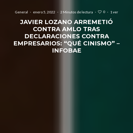
0
General
·
enero 5, 2022
·
2 Minutos de lectura
·
·
1 ver
JAVIER LOZANO ARREMETIÓ
CONTRA AMLO TRAS
DECLARACIONES CONTRA
EMPRESARIOS: “QUÉ CINISMO” –
INFOBAE