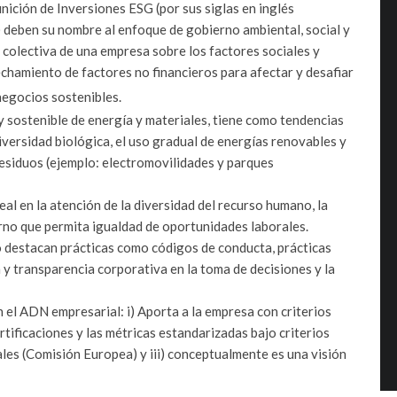
inición de Inversiones ESG (por sus siglas en inglés
deben su nombre al enfoque de gobierno ambiental, social y
 colectiva de una empresa sobre los factores sociales y
echamiento de factores no financieros para afectar y desafiar
negocios sostenibles.
 y sostenible de energía y materiales, tiene como tendencias
diversidad biológica, el uso gradual de energías renovables y
residuos (ejemplo: electromovilidades y parques
eal en la atención de la diversidad del recurso humano, la
orno que permita igualdad de oportunidades laborales.
o destacan prácticas como códigos de conducta, prácticas
 y transparencia corporativa en la toma de decisiones y la
 el ADN empresarial: i) Aporta a la empresa con criterios
ertificaciones y las métricas estandarizadas bajo criterios
es (Comisión Europea) y iii) conceptualmente es una visión