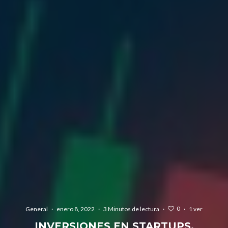
0
General
·
enero 8, 2022
·
3 Minutos de lectura
·
·
1 ver
INVERSIONES EN STARTUPS,