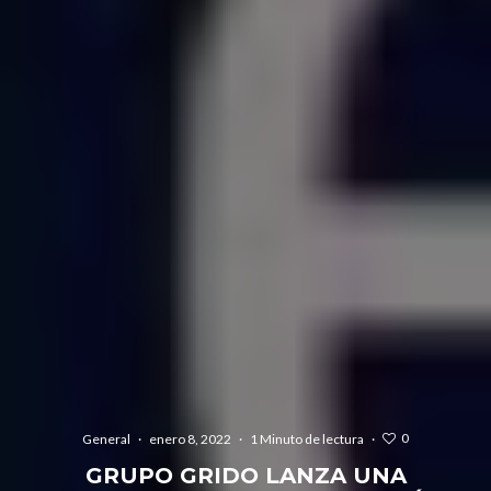
0
General
·
enero 8, 2022
·
1 Minuto de lectura
·
GRUPO GRIDO LANZA UNA