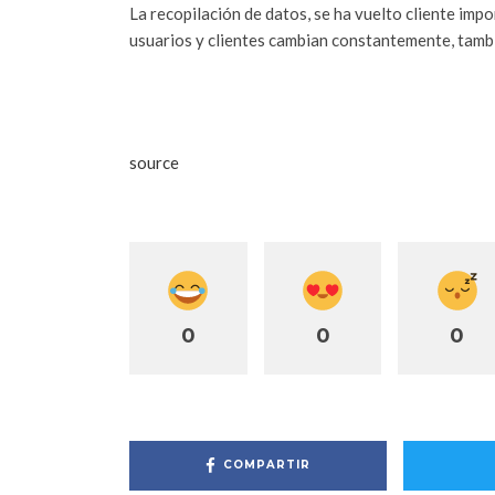
La recopilación de datos, se ha vuelto cliente impo
usuarios y clientes cambian constantemente, tambi
© Copyright 2017 MERCADOTECNIA PUBLICIDAD
derechos reservados – Queda prohibida la reproducc
autorización por escrito de Grupo de Comunicación
source
0
0
0
COMPARTIR