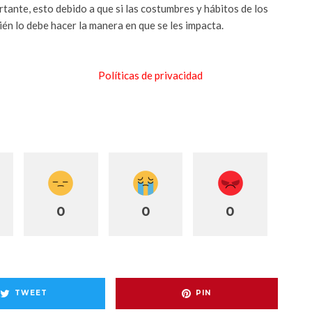
rtante, esto debido a que si las costumbres y hábitos de los
én lo debe hacer la manera en que se les impacta.
 MARKETING NOTICIAS | Revista Merca2.0 – Todos los
ión total o parcial de los contenidos de este sitio sin la
 Katedra S.A. de C.V.
Políticas de privacidad
0
0
0
TWEET
PIN