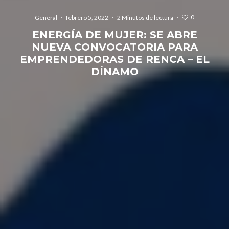
0
General
·
febrero 5, 2022
·
2 Minutos de lectura
·
ENERGÍA DE MUJER: SE ABRE
NUEVA CONVOCATORIA PARA
EMPRENDEDORAS DE RENCA – EL
DÍNAMO