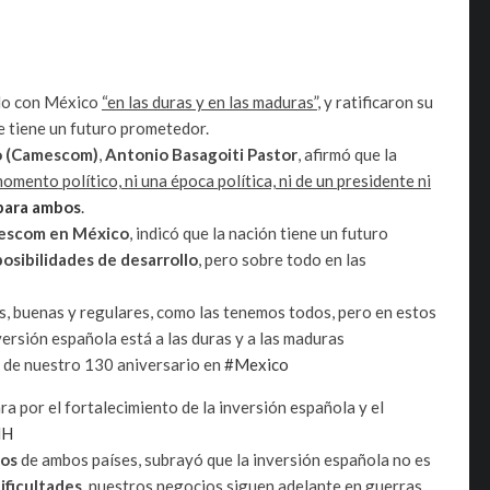
do con México
“en las duras y en las maduras”
, y ratificaron su
ue tiene un futuro prometedor.
o (Camescom)
,
Antonio Basagoiti Pastor
, afirmó que la
omento político, ni una época política, ni de un presidente ni
para ambos
.
mescom en México
, indicó que la nación tiene un futuro
posibilidades de desarrollo
, pero sobre todo en las
 buenas y regulares, como las tenemos todos, pero en estos
ersión española está a las duras y a las maduras
 de nuestro 130 aniversario en
#Mexico
 por el fortalecimiento de la inversión española y el
NH
dos
de ambos países, subrayó que la inversión española no es
ificultades
, nuestros negocios siguen adelante en guerras,