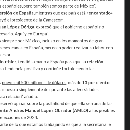
s españoles, pero también somos parte de México”.
ersión de España
, mientras que ese país está
«encantado»
rayó el presidente de la Camescom.
uan López Dóriga
, expresó que el gobierno español no
esario. Aquí y en Europa”
.
o siempre por México, incluso en los momentos de gran
as mexicanas en España, merecen poder realizar su labor con
versor
louthier
, tendió la mano a España para que la
relación
 tendencia positiva y continúe fortaleciendo las
os
nueve mil 500 millones de dólares
, más de
13 por ciento
es muestra simplemente de que ante las adversidades
a relación”, añadió.
eservó opinar sobre la posibilidad de que ella sea una de las
ente Andrés Manuel López Obrador (AMLO)
a los posibles
 elecciones de 2024.
arte de lo que estamos trabajando es que a la secretaría le