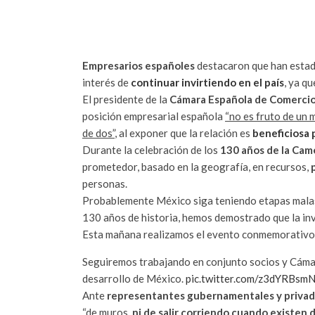
Empresarios españoles
destacaron que han esta
interés de
continuar invirtiendo en el país
, ya q
El presidente de la
Cámara Española de Comerci
posición empresarial española
“no es fruto de un m
de dos”
, al exponer que la relación es
beneficiosa 
Durante la celebración de los
130 años de la Ca
prometedor, basado en la geografía, en recursos,
personas.
Probablemente México siga teniendo etapas malas,
130 años de historia, hemos demostrado que la inv
Esta mañana realizamos el evento conmemorativo
Seguiremos trabajando en conjunto socios y Cámara
desarrollo de México.
pic.twitter.com/z3dYRBsm
Ante
representantes gubernamentales y priva
“de muros,
ni de salir corriendo cuando existen d