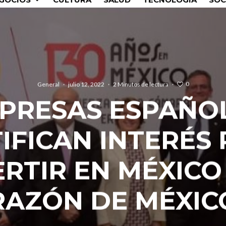
0
General
·
julio 12, 2022
·
2 Minutos de lectura
·
PRESAS ESPAÑO
IFICAN INTERÉS
ERTIR EN MÉXICO 
RAZÓN DE MÉXIC