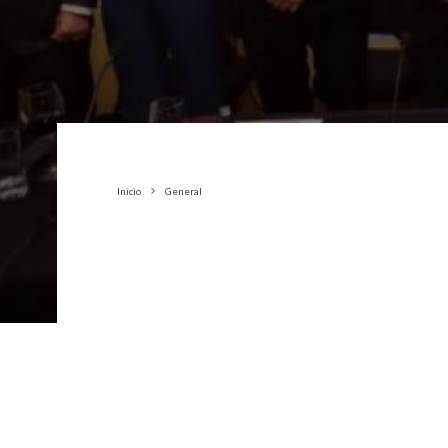
Inicio
General