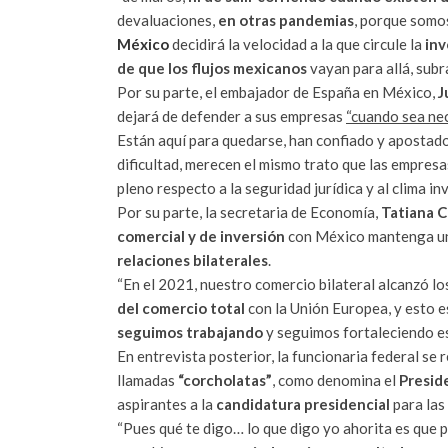
devaluaciones,
en otras pandemias
, porque somo
México
decidirá la velocidad a la que circule la
inv
de que los flujos mexicanos
vayan para allá, sub
Por su parte, el embajador de España en México,
J
dejará de defender a sus empresas
“cuando sea nec
Están aquí para quedarse, han confiado y apostad
dificultad, merecen el mismo trato que las empres
pleno respecto a la seguridad jurídica y al clima in
Por su parte, la secretaria de Economía,
Tatiana C
comercial y de inversión
con México mantenga una
relaciones bilaterales
.
“En el 2021, nuestro comercio bilateral alcanzó l
del comercio total
con la Unión Europea, y esto 
seguimos trabajando
y seguimos fortaleciendo est
En entrevista posterior, la funcionaria federal se r
llamadas
“corcholatas”
, como denomina el
Presid
aspirantes a la
candidatura presidencial
para las
“Pues qué te digo… lo que digo yo ahorita es que p