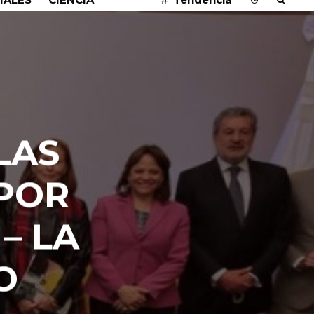
LAS
 POR
– LA
O