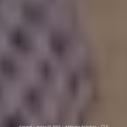
0
General
·
marzo 25, 2022
·
6 Minutos de lectura
·