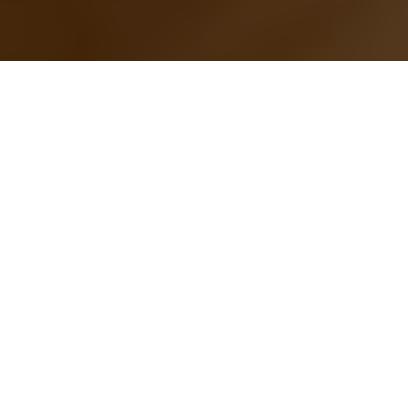
Inicio
General